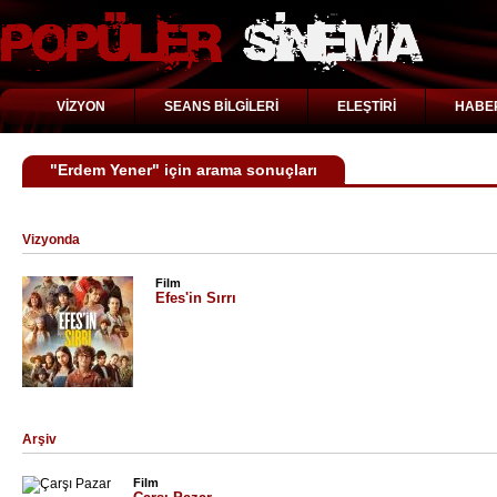
VİZYON
SEANS BİLGİLERİ
ELEŞTİRİ
HABE
"Erdem Yener" için arama sonuçları
Vizyonda
Film
Efes'in Sırrı
Arşiv
Film