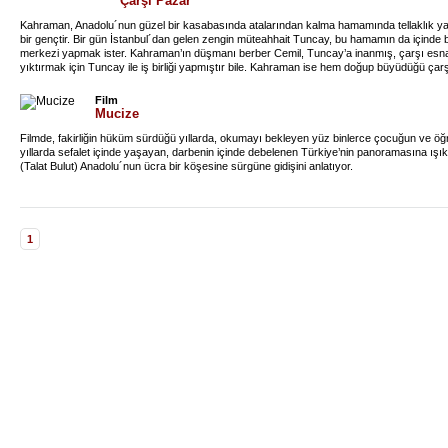
Çarşı Pazar
Kahraman, Anadolu´nun güzel bir kasabasında atalarından kalma hamamında tellaklık yapara
bir gençtir. Bir gün İstanbul´dan gelen zengin müteahhait Tuncay, bu hamamın da içinde b
merkezi yapmak ister. Kahraman’ın düşmanı berber Cemil, Tuncay’a inanmış, çarşı esna
yıktırmak için Tuncay ile iş birliği yapmıştır bile. Kahraman ise hem doğup büyüdüğü ça
sahte vaatlerine inanmaz. Ancak sefa düşkünü babasından kalan borcu yüzünden kahr
hamam elinden gidecektir. Borcu kapatmak için her yola başvuracak olan Kahraman için 
Film
mücadeleye sonradan genç tarih öğretmeni Bahar da katılacak ve içinizi ısıtacak bu eğlen
Mucize
Filmde, fakirliğin hüküm sürdüğü yıllarda, okumayı bekleyen yüz binlerce çocuğun ve öğre
yıllarda sefalet içinde yaşayan, darbenin içinde debelenen Türkiye’nin panoramasına ışık 
(Talat Bulut) Anadolu´nun ücra bir köşesine sürgüne gidişini anlatıyor.
1