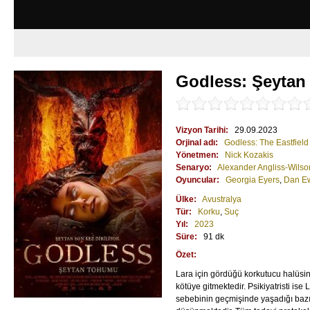
Godless: Şeyta
Vizyon Tarihi:
29.09.2023
Orjinal adı:
Godless: The Eastfiel
Yönetmen:
Nick Kozakis
Senaryo:
Alexander Angliss-Wilso
Oyuncular:
Georgia Eyers
,
Dan E
Ülke:
Avustralya
Tür:
Korku
,
Suç
Yıl:
2023
Süre:
91 dk
Özet:
Lara için gördüğü korkutucu halüsin
kötüye gitmektedir. Psikiyatristi ise
sebebinin geçmişinde yaşadığı bazı