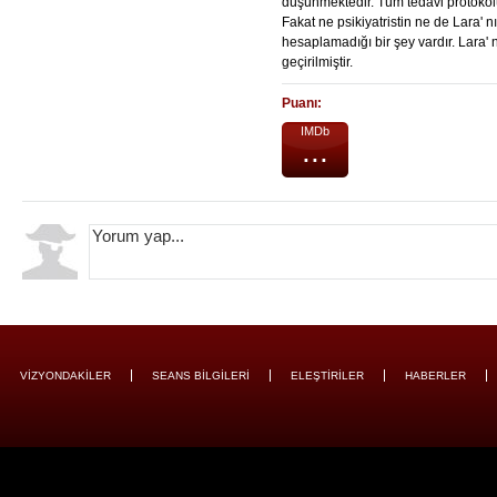
düşünmektedir. Tüm tedavi protoko
Fakat ne psikiyatristin ne de Lara' n
hesaplamadığı bir şey vardır. Lara' 
geçirilmiştir.
Puanı:
IMDb
...
VİZYONDAKİLER
SEANS BİLGİLERİ
ELEŞTİRİLER
HABERLER